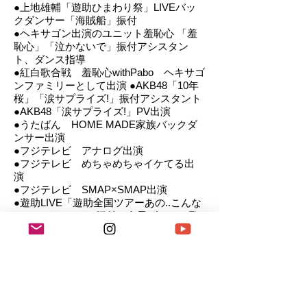
●上地雄輔「遊助ひまわり祭」LIVEバッ
クダンサー「海賊船」振付
●ヘキサゴン出演のユニット羞恥心 「羞
恥心」「泣かないで」振付アシスタン
ト、ダンス指導
●紅白歌合戦 羞恥心withPabo ヘキサゴ
ンファミリーとして出演 ●AKB48「10年
桜」「涙サプライズ!」振付アシスタント
●AKB48「涙サプライズ!」PV出演
●うたばん HOME MADE家族バックダ
ンサー出演
●フジテレビ アナログ出演
●フジテレビ めちゃめちゃイケてる出
演
●フジテレビ SMAP×SMAP出演
●遊助LIVE「遊助全国ツアーあの..こんな
んやりますケド」振付、女子ダンサー監
修、出演現在はMAAと共にキッズダンス
にも力を入れて指導中。二児の母でもあ
る。
月曜 17:30〜18:30 幼児クラス CREAM 担
当
月曜 19:30〜20:30 大人クラス 担当